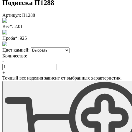
Подвеска П1288
Артикул:
П1288
Вес
*
:
2.01
Проба
*
:
925
Цвет камней:
Количество:
-
+
Точный вес изделия зависит от выбранных характеристик.