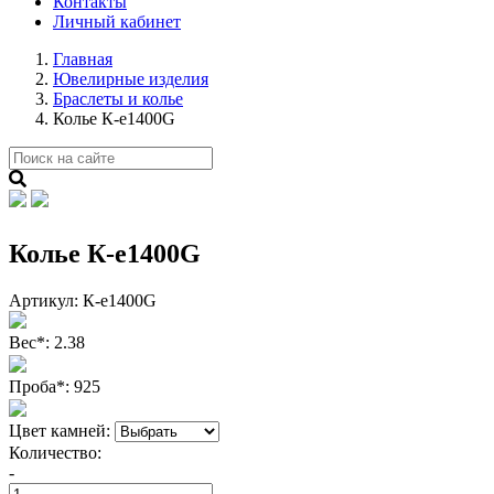
Контакты
Личный кабинет
Главная
Ювелирные изделия
Браслеты и колье
Колье К-е1400G
Колье К-е1400G
Артикул:
К-е1400G
Вес
*
:
2.38
Проба
*
:
925
Цвет камней:
Количество:
-