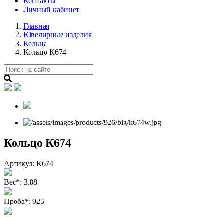
Контакты
Личный кабинет
Главная
Ювелирные изделия
Кольца
Кольцо К674
Кольцо К674
Артикул:
К674
Вес
*
:
3.88
Проба
*
:
925