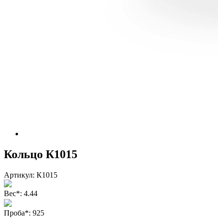
Кольцо К1015
Артикул:
К1015
Вес
*
:
4.44
Проба
*
:
925